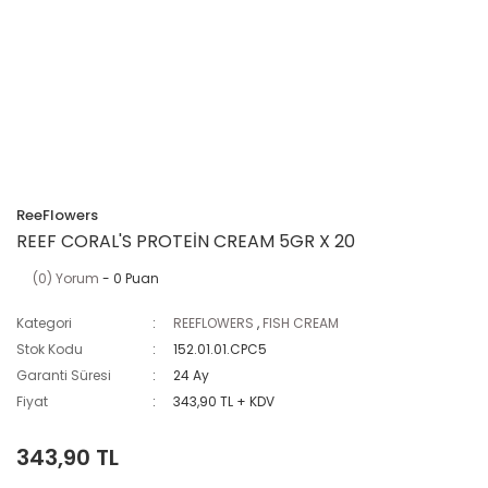
ReeFlowers
REEF CORAL'S PROTEİN CREAM 5GR X 20
(0) Yorum
- 0 Puan
Kategori
REEFLOWERS
,
FISH CREAM
Stok Kodu
152.01.01.CPC5
Garanti Süresi
24 Ay
Fiyat
343,90 TL + KDV
343,90 TL