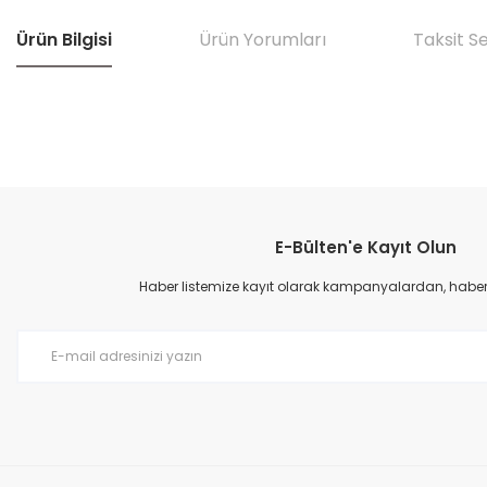
Ürün Bilgisi
Ürün Yorumları
Taksit S
Bu ürünün fiyat bilgisi, resim, ürün açıklamalarında ve diğer konular
Görüş ve önerileriniz için teşekkür ederiz.
E-Bülten'e Kayıt Olun
Ürün resmi kalitesiz, bozuk veya görüntülenemiyor.
Ürün açıklamasında eksik bilgiler bulunuyor.
Haber listemize kayıt olarak kampanyalardan, haberda
Ürün bilgilerinde hatalar bulunuyor.
Ürün fiyatı diğer sitelerden daha pahalı.
Bu ürüne benzer farklı alternatifler olmalı.