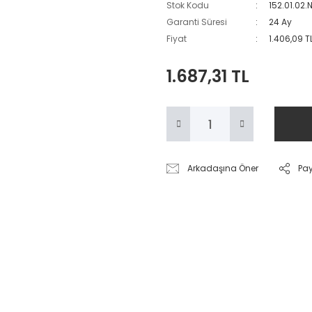
Stok Kodu
152.01.02
Garanti Süresi
24 Ay
Fiyat
1.406,09 T
1.687,31 TL
Arkadaşına Öner
Pa