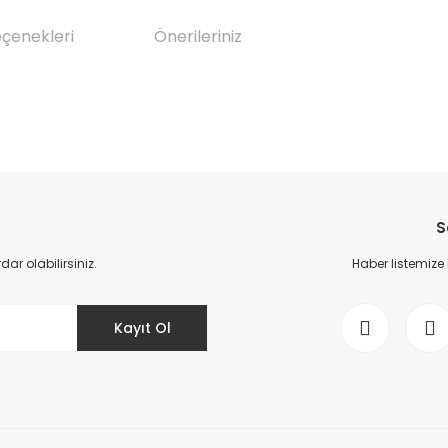
eçenekleri
Önerileriniz
da yetersiz gördüğünüz noktaları öneri formunu kullanarak tarafımıza il
Bu ürüne ilk yorumu siz yapın!
S
Yorum Yaz
r olabilirsiniz.
Haber listemize
Kayıt Ol