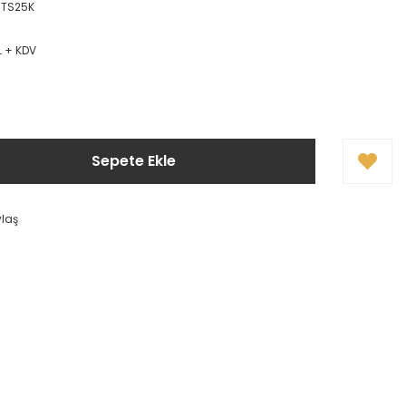
.NTS25K
L + KDV
Sepete Ekle
ylaş